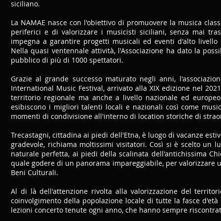
siciliano.
La NAMAE nasce con l'obiettivo di promuovere la musica classic
periferici e di valorizzare i musicisti siciliani, senza mai tr
impegna a garantire progetti musicali ed eventi d'alto livello
Nella quasi ventennale attività, l'Associazione ha dato la poss
pubblico di più di 1000 spettatori.
Grazie al grande successo maturato negli anni, l'associazion
International Music Festival, arrivato alla XIX edizione nel 202
territorio regionale ma anche a livello nazionale ed europeo
esibiscono i migliori talenti locali e nazionali così come mus
momenti di condivisione all'interno di location storiche di str
Trecastagni, cittadina ai piedi dell'Etna, è luogo di vacanze estiv
gradevole, richiama moltissimi visitatori. Così si è scelto un 
naturale perfetta, ai piedi della scalinata dell'antichissima C
quale godere di un panorama impareggiabile, per valorizzare ult
Beni Culturali.
Al di là dell'attenzione rivolta alla valorizzazione del territ
coinvolgimento della popolazione locale di tutte la fasce d'età
lezioni concerto tenute ogni anno, che hanno sempre riscontr